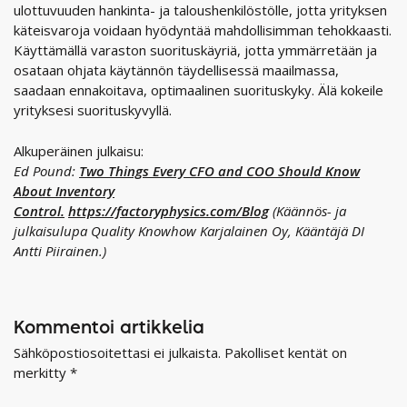
ulottuvuuden hankinta- ja taloushenkilöstölle, jotta yrityksen
käteisvaroja voidaan hyödyntää mahdollisimman tehokkaasti.
Käyttämällä varaston suorituskäyriä, jotta ymmärretään ja
osataan ohjata käytännön täydellisessä maailmassa,
saadaan ennakoitava, optimaalinen suorituskyky. Älä kokeile
yrityksesi suorituskyvyllä.
Alkuperäinen julkaisu:
Ed Pound:
Two Things Every CFO and COO Should Know
About Inventory
Control.
https://factoryphysics.com/Blog
(Käännös- ja
julkaisulupa Quality Knowhow Karjalainen Oy, Kääntäjä DI
Antti Piirainen.)
Kommentoi artikkelia
Sähköpostiosoitettasi ei julkaista.
Pakolliset kentät on
merkitty
*