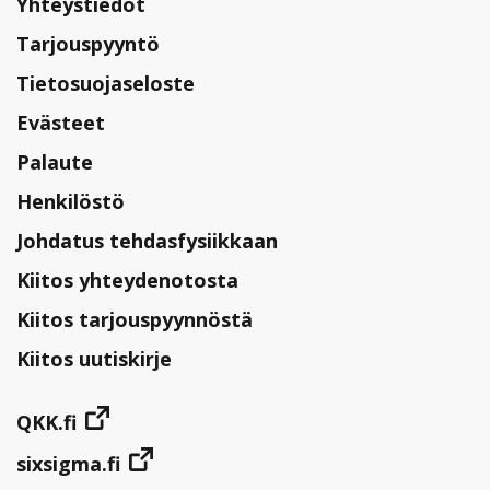
Yhteystiedot
Tarjouspyyntö
Tietosuojaseloste
Evästeet
Palaute
Henkilöstö
Johdatus tehdasfysiikkaan
Kiitos yhteydenotosta
Kiitos tarjouspyynnöstä
Kiitos uutiskirje
QKK.fi
sixsigma.fi