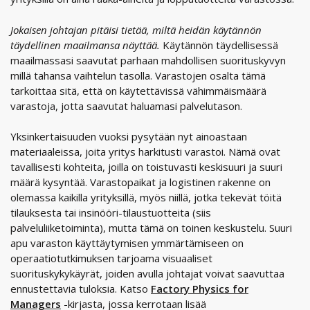
Jokaisen johtajan pitäisi tietää, miltä heidän käytännön
täydellinen maailmansa näyttää.
Käytännön täydellisessä
maailmassasi saavutat parhaan mahdollisen suorituskyvyn
millä tahansa vaihtelun tasolla. Varastojen osalta tämä
tarkoittaa sitä, että on käytettävissä vähimmäismäärä
varastoja, jotta saavutat haluamasi palvelutason.
Yksinkertaisuuden vuoksi pysytään nyt ainoastaan
materiaaleissa, joita yritys harkitusti varastoi. Nämä ovat
tavallisesti kohteita, joilla on toistuvasti keskisuuri ja suuri
määrä kysyntää. Varastopaikat ja logistinen rakenne on
olemassa kaikilla yrityksillä, myös niillä, jotka tekevät töitä
tilauksesta tai insinööri-tilaustuotteita (siis
palveluliiketoiminta), mutta tämä on toinen keskustelu. Suuri
apu varaston käyttäytymisen ymmärtämiseen on
operaatiotutkimuksen tarjoama visuaaliset
suorituskykykäyrät, joiden avulla johtajat voivat saavuttaa
ennustettavia tuloksia. Katso
Factory Physics for
Managers
-kirjasta, jossa kerrotaan lisää