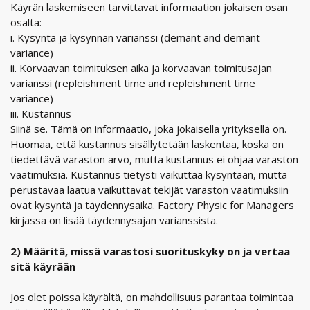
Käyrän laskemiseen tarvittavat informaation jokaisen osan
osalta:
i. Kysyntä ja kysynnän varianssi (demant and demant
variance)
ii. Korvaavan toimituksen aika ja korvaavan toimitusajan
varianssi (repleishment time and repleishment time
variance)
iii. Kustannus
Siinä se. Tämä on informaatio, joka jokaisella yrityksellä on.
Huomaa, että kustannus sisällytetään laskentaa, koska on
tiedettävä varaston arvo, mutta kustannus ei ohjaa varaston
vaatimuksia. Kustannus tietysti vaikuttaa kysyntään, mutta
perustavaa laatua vaikuttavat tekijät varaston vaatimuksiin
ovat kysyntä ja täydennysaika. Factory Physic for Managers
kirjassa on lisää täydennysajan varianssista.
2) Määritä, missä varastosi suorituskyky on ja vertaa
sitä käyrään
Jos olet poissa käyrältä, on mahdollisuus parantaa toimintaa