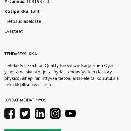
Y-tunnus
: 1091987-0
Kotipaikka:
Lahti
Tietosuojaseloste
Evästeet
TEHDASFYSIIKKA
Tehdasfysiikka.fi on Quality Knowhow Karjalainen Oy:n
ylläpitämä sivusto, jolta löydät tehdasfysiikan (factory
physics) aihepiiriin liittyvää tietoa, artikkeleita, koulutuksia
sekä kirjallisuusvinkkejä.
LÖYDÄT MEIDÄT MYÖS
Facebook
Twitter
Linkedin
Instagram
Youtube