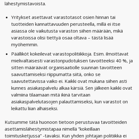
lähestymistavoista.
Yritykset asettavat varastotasot osien hinnan tai
tuotteiden kannattavuuden perusteella, millä ei itse
asiassa ole vaikutusta varaston siihen määrään, mikä
varastoissa olisi tiettyä osaa oltava – tästä lisää
myöhemmin.
Päälliköt kokeilevat varastopolitiikkoja. Esim. ilmoittavat
mielivaltaisesti varastonpudotuksen tavoitteeksi 40 %, ja
sitten määräävät organisaatiolle suunnan tavoitteen
saavuttamiseksi riippumatta siitä, onko se
saavutettavissa vaiko ei. Kaikki ovat mukana siihen asti
kunnes asiakaspalvelu alkaa kärsiä. Sen jälkeen kaikki ovat
valmiina tilaamaan mitä ikinä tarvitaan
asiakaspalvelutasojen palauttamiseksi, kun varastot on
leikattu liian alhaiseksi.
Kutsumme tätä huonoon tietoon perustuvaa tavoitteiden
asettamislähestymistapaa nimellä ”kokeillaan
toimitusketjussa” -tavaksi. Kun yhden johtajan politiikka ei