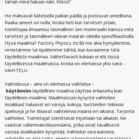
tämän minä halusin näin. Kiitos!”
He maksavat käteisellä paikan päällä ja poistuvat onnellisina.
Raaka-aineet on nolla, koska heti kun tarvitset jotain,
toimittajaa ilmaantuu täsmälleen sen materiaalin kanssa mitä
tarvitset ja täsmälleen oikean määrän oikeilla spesifikaatioilla.
Hyvä maailma? Factory Physics Inc:llä me aina hymyilemme,
virnistämme tai epäilemme tähtiä, kun kuvaamme tätä
täydellistä maailmaa. Valitettavasti kukaan ei elä tässä
täydellisessä maailmassa, koska on olemassa yksi sana -
VAIHTELU.
Vaihtelussa – aina on olemassa vaihtelua –
käytännön
täydellinen maailma näyttää erilaiselta kuin
täydellinen maailma. Maailmassasi kysyntä vaihtelee.
Asiakkaat haluavat eri värejä, kokoja, tuotteiden teknisiä
speksejä ja he tilaavat vaihtelevia määriä eri aikoina. Tarjonta
vaihtelee. Toimittajat toimittavat myöhään tai aikaisin. Ne
vaativat vähimmäistilausmääriä, jotka eivät tavallisesti
vastaa asiakkaiden kysyntää. Vaihtelun seurauksena
yrityksillä on aina raaka-aineita ja lopputuotteita varastossa.