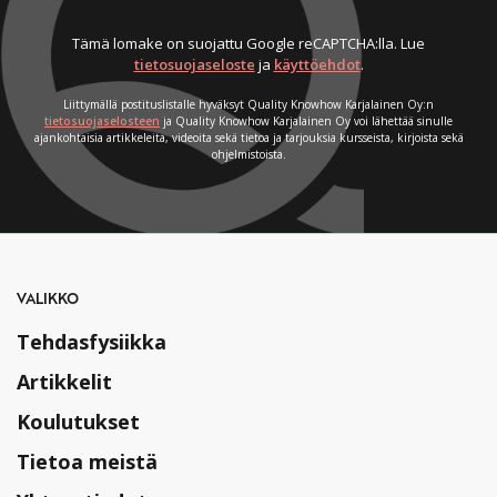
Tämä lomake on suojattu Google reCAPTCHA:lla. Lue
tietosuojaseloste
ja
käyttöehdot
.
Liittymällä postituslistalle hyväksyt Quality Knowhow Karjalainen Oy:n
tietosuojaselosteen
ja Quality Knowhow Karjalainen Oy voi lähettää sinulle
ajankohtaisia artikkeleita, videoita sekä tietoa ja tarjouksia kursseista, kirjoista sekä
ohjelmistoista.
VALIKKO
Tehdasfysiikka
Artikkelit
Koulutukset
Tietoa meistä