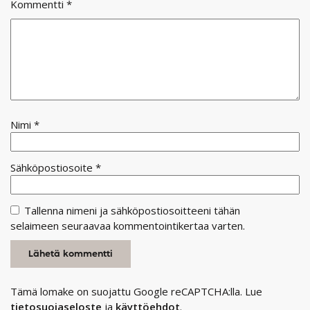
Kommentti
*
Nimi
*
Sähköpostiosoite
*
Tallenna nimeni ja sähköpostiosoitteeni tähän
selaimeen seuraavaa kommentointikertaa varten.
Tämä lomake on suojattu Google reCAPTCHA:lla. Lue
tietosuojaseloste
ja
käyttöehdot
.