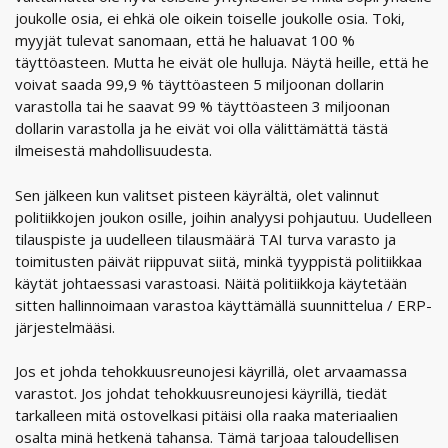
joukolle osia, ei ehkä ole oikein toiselle joukolle osia. Toki,
myyjät tulevat sanomaan, että he haluavat 100 %
täyttöasteen. Mutta he eivät ole hulluja. Näytä heille, että he
voivat saada 99,9 % täyttöasteen 5 miljoonan dollarin
varastolla tai he saavat 99 % täyttöasteen 3 miljoonan
dollarin varastolla ja he eivät voi olla välittämättä tästä
ilmeisestä mahdollisuudesta.
Sen jälkeen kun valitset pisteen käyrältä, olet valinnut
politiikkojen joukon osille, joihin analyysi pohjautuu. Uudelleen
tilauspiste ja uudelleen tilausmäärä TAI turva varasto ja
toimitusten päivät riippuvat siitä, minkä tyyppistä politiikkaa
käytät johtaessasi varastoasi. Näitä politiikkoja käytetään
sitten hallinnoimaan varastoa käyttämällä suunnittelua / ERP-
järjestelmääsi.
Jos et johda tehokkuusreunojesi käyrillä, olet arvaamassa
varastot. Jos johdat tehokkuusreunojesi käyrillä, tiedät
tarkalleen mitä ostovelkasi pitäisi olla raaka materiaalien
osalta minä hetkenä tahansa. Tämä tarjoaa taloudellisen