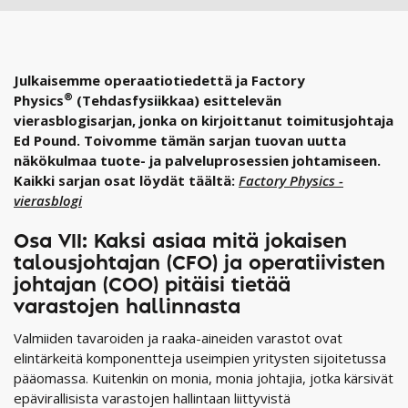
Julkaisemme operaatiotiedettä ja Factory
®
Physics
(Tehdasfysiikkaa) esittelevän
vierasblogisarjan, jonka on kirjoittanut toimitusjohtaja
Ed Pound. Toivomme tämän sarjan tuovan uutta
näkökulmaa tuote- ja palveluprosessien johtamiseen.
Kaikki sarjan osat löydät täältä:
Factory Physics -
vierasblogi
Osa VII: Kaksi asiaa mitä jokaisen
talousjohtajan (CFO) ja operatiivisten
johtajan (COO) pitäisi tietää
varastojen hallinnasta
Valmiiden tavaroiden ja raaka-aineiden varastot ovat
elintärkeitä komponentteja useimpien yritysten sijoitetussa
pääomassa. Kuitenkin on monia, monia johtajia, jotka kärsivät
epävirallisista varastojen hallintaan liittyvistä