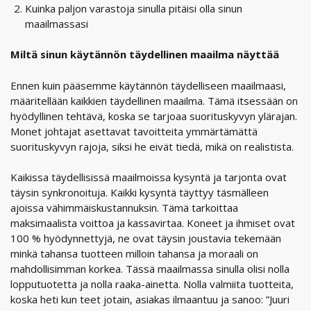
Kuinka paljon varastoja sinulla pitäisi olla sinun
maailmassasi
Miltä sinun käytännön täydellinen maailma näyttää
Ennen kuin pääsemme käytännön täydelliseen maailmaasi,
määritellään kaikkien täydellinen maailma. Tämä itsessään on
hyödyllinen tehtävä, koska se tarjoaa suorituskyvyn ylärajan.
Monet johtajat asettavat tavoitteita ymmärtämättä
suorituskyvyn rajoja, siksi he eivät tiedä, mikä on realistista.
Kaikissa täydellisissä maailmoissa kysyntä ja tarjonta ovat
täysin synkronoituja. Kaikki kysyntä täyttyy täsmälleen
ajoissa vähimmäiskustannuksin. Tämä tarkoittaa
maksimaalista voittoa ja kassavirtaa. Koneet ja ihmiset ovat
100 % hyödynnettyjä, ne ovat täysin joustavia tekemään
minkä tahansa tuotteen milloin tahansa ja moraali on
mahdollisimman korkea. Tässä maailmassa sinulla olisi nolla
lopputuotetta ja nolla raaka-ainetta. Nolla valmiita tuotteita,
koska heti kun teet jotain, asiakas ilmaantuu ja sanoo: ”Juuri