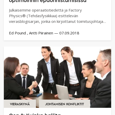
optimoinnin epäonnistumisissa
Julkaisemme operaatiotiedettä ja Factory
Physics® (Tehdasfysiikkaa) esittelevän
vierasblogisarjan, jonka on kirjoittanut toimitusjohtaja
Ed Pound. Toivomme tämän…
Ed Pound
Antti Piirainen
—
07.09.2018
VIERASKYNÄ
JOHTAMISEN KONFLIKTIT