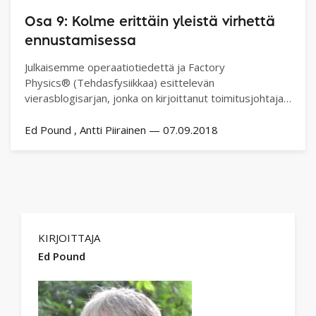
Osa 9: Kolme erittäin yleistä virhettä
ennustamisessa
Julkaisemme operaatiotiedettä ja Factory
Physics® (Tehdasfysiikkaa) esittelevän
vierasblogisarjan, jonka on kirjoittanut toimitusjohtaja
Ed Pound. Toivomme tämän…
Ed Pound
Antti Piirainen
—
07.09.2018
KIRJOITTAJA
Ed Pound