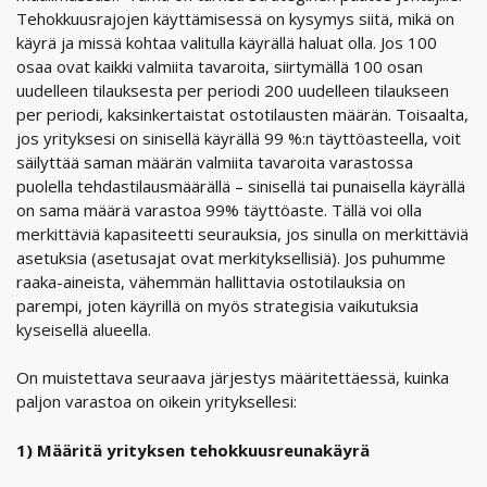
Tehokkuusrajojen käyttämisessä on kysymys siitä, mikä on
käyrä ja missä kohtaa valitulla käyrällä haluat olla. Jos 100
osaa ovat kaikki valmiita tavaroita, siirtymällä 100 osan
uudelleen tilauksesta per periodi 200 uudelleen tilaukseen
per periodi, kaksinkertaistat ostotilausten määrän. Toisaalta,
jos yrityksesi on sinisellä käyrällä 99 %:n täyttöasteella, voit
säilyttää saman määrän valmiita tavaroita varastossa
puolella tehdastilausmäärällä – sinisellä tai punaisella käyrällä
on sama määrä varastoa 99% täyttöaste. Tällä voi olla
merkittäviä kapasiteetti seurauksia, jos sinulla on merkittäviä
asetuksia (asetusajat ovat merkityksellisiä). Jos puhumme
raaka-aineista, vähemmän hallittavia ostotilauksia on
parempi, joten käyrillä on myös strategisia vaikutuksia
kyseisellä alueella.
On muistettava seuraava järjestys määritettäessä, kuinka
paljon varastoa on oikein yrityksellesi:
1) Määritä yrityksen tehokkuusreunakäyrä