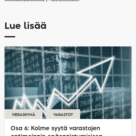
Lue lisää
VIERASKYNÄ
VARASTOT
Osa 6: Kolme syytä varastojen