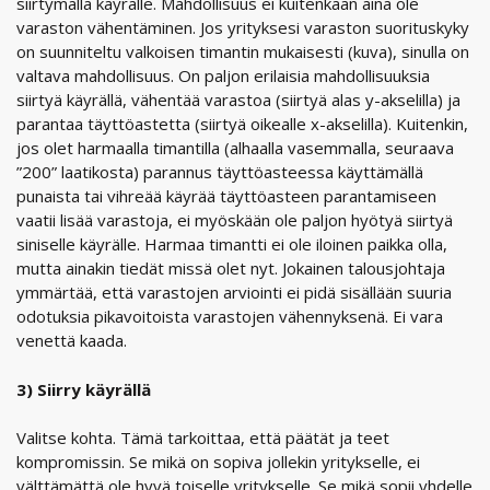
siirtymällä käyrälle. Mahdollisuus ei kuitenkaan aina ole
varaston vähentäminen. Jos yrityksesi varaston suorituskyky
on suunniteltu valkoisen timantin mukaisesti (kuva), sinulla on
valtava mahdollisuus. On paljon erilaisia mahdollisuuksia
siirtyä käyrällä, vähentää varastoa (siirtyä alas y-akselilla) ja
parantaa täyttöastetta (siirtyä oikealle x-akselilla). Kuitenkin,
jos olet harmaalla timantilla (alhaalla vasemmalla, seuraava
”200” laatikosta) parannus täyttöasteessa käyttämällä
punaista tai vihreää käyrää täyttöasteen parantamiseen
vaatii lisää varastoja, ei myöskään ole paljon hyötyä siirtyä
siniselle käyrälle. Harmaa timantti ei ole iloinen paikka olla,
mutta ainakin tiedät missä olet nyt. Jokainen talousjohtaja
ymmärtää, että varastojen arviointi ei pidä sisällään suuria
odotuksia pikavoitoista varastojen vähennyksenä. Ei vara
venettä kaada.
3) Siirry käyrällä
Valitse kohta. Tämä tarkoittaa, että päätät ja teet
kompromissin. Se mikä on sopiva jollekin yritykselle, ei
välttämättä ole hyvä toiselle yritykselle. Se mikä sopii yhdelle