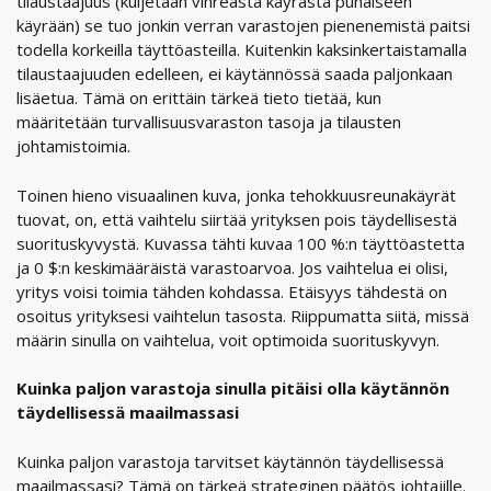
tilaustaajuus (kuljetaan vihreästä käyrästä punaiseen
käyrään) se tuo jonkin verran varastojen pienenemistä paitsi
todella korkeilla täyttöasteilla. Kuitenkin kaksinkertaistamalla
tilaustaajuuden edelleen, ei käytännössä saada paljonkaan
lisäetua. Tämä on erittäin tärkeä tieto tietää, kun
määritetään turvallisuusvaraston tasoja ja tilausten
johtamistoimia.
Toinen hieno visuaalinen kuva, jonka tehokkuusreunakäyrät
tuovat, on, että vaihtelu siirtää yrityksen pois täydellisestä
suorituskyvystä. Kuvassa tähti kuvaa 100 %:n täyttöastetta
ja 0 $:n keskimääräistä varastoarvoa. Jos vaihtelua ei olisi,
yritys voisi toimia tähden kohdassa. Etäisyys tähdestä on
osoitus yrityksesi vaihtelun tasosta. Riippumatta siitä, missä
määrin sinulla on vaihtelua, voit optimoida suorituskyvyn.
Kuinka paljon varastoja sinulla pitäisi olla käytännön
täydellisessä maailmassasi
Kuinka paljon varastoja tarvitset käytännön täydellisessä
maailmassasi? Tämä on tärkeä strateginen päätös johtajille.