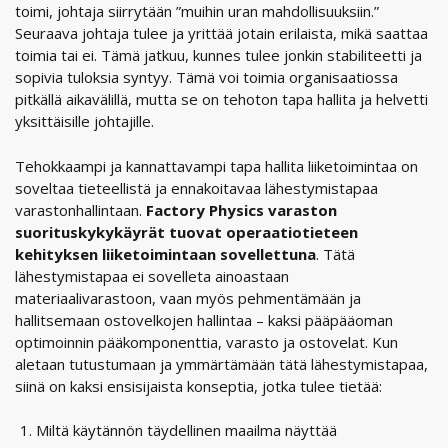
toimi, johtaja siirrytään ”muihin uran mahdollisuuksiin.”
Seuraava johtaja tulee ja yrittää jotain erilaista, mikä saattaa
toimia tai ei. Tämä jatkuu, kunnes tulee jonkin stabiliteetti ja
sopivia tuloksia syntyy. Tämä voi toimia organisaatiossa
pitkällä aikavälillä, mutta se on tehoton tapa hallita ja helvetti
yksittäisille johtajille.
Tehokkaampi ja kannattavampi tapa hallita liiketoimintaa on
soveltaa tieteellistä ja ennakoitavaa lähestymistapaa
varastonhallintaan.
Factory Physics varaston
suorituskykykäyrät tuovat operaatiotieteen
kehityksen liiketoimintaan sovellettuna
. Tätä
lähestymistapaa ei sovelleta ainoastaan
materiaalivarastoon, vaan myös pehmentämään ja
hallitsemaan ostovelkojen hallintaa – kaksi pääpääoman
optimoinnin pääkomponenttia, varasto ja ostovelat. Kun
aletaan tutustumaan ja ymmärtämään tätä lähestymistapaa,
siinä on kaksi ensisijaista konseptia, jotka tulee tietää:
Miltä käytännön täydellinen maailma näyttää