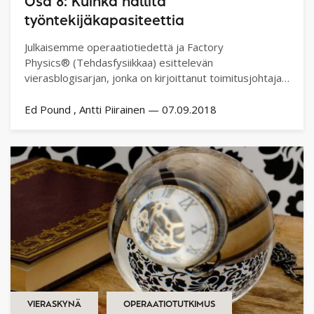
Osa 8: Kuinka hallita
työntekijäkapasiteettia
Julkaisemme operaatiotiedettä ja Factory
Physics® (Tehdasfysiikkaa) esittelevän
vierasblogisarjan, jonka on kirjoittanut toimitusjohtaja
Ed Pound. Toivomme tämän…
Ed Pound
Antti Piirainen
—
07.09.2018
VIERASKYNÄ
OPERAATIOTUTKIMUS