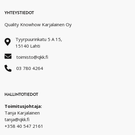
YHTEYSTIEDOT
Quality Knowhow Karjalainen Oy
Tyyrpuurinkatu 5 A 15,
15140 Lahti
toimisto@qkk.fi
03 780 4264
HALLINTOTIEDOT
Toimitusjohtaja:
Tanja Karjalainen
tanja@qkk.fi
+358 40 547 2161