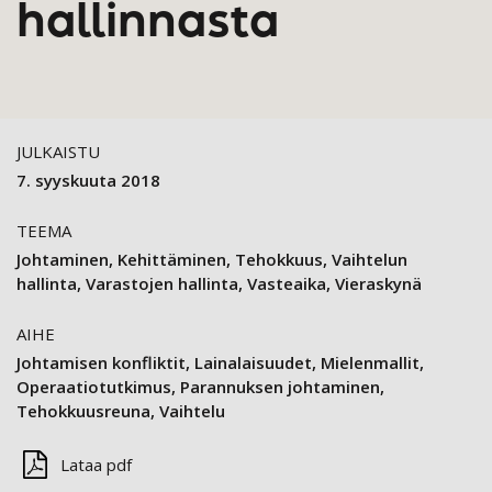
hallinnasta
JULKAISTU
7. syyskuuta 2018
TEEMA
Johtaminen
Kehittäminen
Tehokkuus
Vaihtelun
hallinta
Varastojen hallinta
Vasteaika
Vieraskynä
AIHE
Johtamisen konfliktit
Lainalaisuudet
Mielenmallit
Operaatiotutkimus
Parannuksen johtaminen
Tehokkuusreuna
Vaihtelu
Lataa pdf