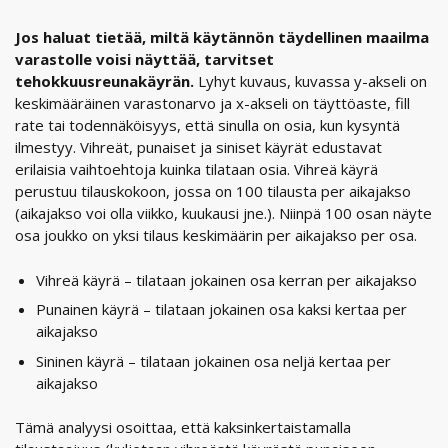
Jos haluat tietää, miltä käytännön täydellinen maailma
varastolle voisi näyttää, tarvitset
tehokkuusreunakäyrän.
Lyhyt kuvaus, kuvassa y-akseli on
keskimääräinen varastonarvo ja x-akseli on täyttöaste, fill
rate tai todennäköisyys, että sinulla on osia, kun kysyntä
ilmestyy. Vihreät, punaiset ja siniset käyrät edustavat
erilaisia vaihtoehtoja kuinka tilataan osia. Vihreä käyrä
perustuu tilauskokoon, jossa on 100 tilausta per aikajakso
(aikajakso voi olla viikko, kuukausi jne.). Niinpä 100 osan näyte
osa joukko on yksi tilaus keskimäärin per aikajakso per osa.
Vihreä käyrä – tilataan jokainen osa kerran per aikajakso
Punainen käyrä – tilataan jokainen osa kaksi kertaa per
aikajakso
Sininen käyrä – tilataan jokainen osa neljä kertaa per
aikajakso
Tämä analyysi osoittaa, että kaksinkertaistamalla