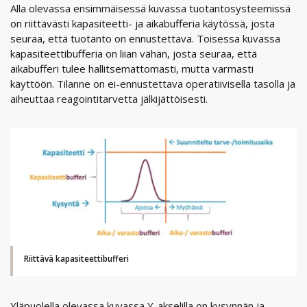
Alla olevassa ensimmäisessä kuvassa tuotantosysteemissä
on riittävästi kapasiteetti- ja aikabufferia käytössä, josta
seuraa, että tuotanto on ennustettava. Toisessa kuvassa
kapasiteettibufferia on liian vähän, josta seuraa, että
aikabufferi tulee hallitsemattomasti, mutta varmasti
käyttöön. Tilanne on ei-ennustettava operatiivisella tasolla ja
aiheuttaa reagointitarvetta jälkijättöisesti.
Riittävä kapasiteettibufferi
Yläpuolella olevassa kuvassa Y-akselilla on kysynnän ja