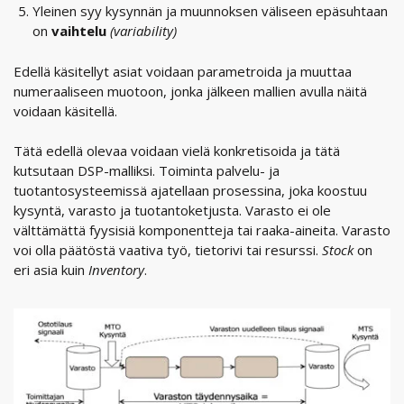
Yleinen syy kysynnän ja muunnoksen väliseen epäsuhtaan
on
vaihtelu
(variability)
Edellä käsitellyt asiat voidaan parametroida ja muuttaa
numeraaliseen muotoon, jonka jälkeen mallien avulla näitä
voidaan käsitellä.
Tätä edellä olevaa voidaan vielä konkretisoida ja tätä
kutsutaan DSP-malliksi. Toiminta palvelu- ja
tuotantosysteemissä ajatellaan prosessina, joka koostuu
kysyntä, varasto ja tuotantoketjusta. Varasto ei ole
välttämättä fyysisiä komponentteja tai raaka-aineita. Varasto
voi olla päätöstä vaativa työ, tietorivi tai resurssi.
Stock
on
eri asia kuin
Inventory
.