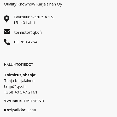
Quality Knowhow Karjalainen Oy
Tyyrpuurinkatu 5 A 15,
15140 Lahti
toimisto@qkk.fi
03 780 4264
HALLINTOTIEDOT
Toimitusjohtaja:
Tanja Karjalainen
tanja@qkk.fi
+358 40 547 2161
Y-tunnus
: 1091987-0
Kotipaikka:
Lahti