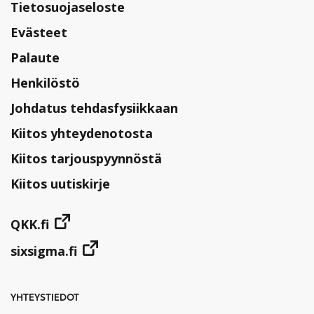
Tietosuojaseloste
Evästeet
Palaute
Henkilöstö
Johdatus tehdasfysiikkaan
Kiitos yhteydenotosta
Kiitos tarjouspyynnöstä
Kiitos uutiskirje
QKK.fi
sixsigma.fi
YHTEYSTIEDOT