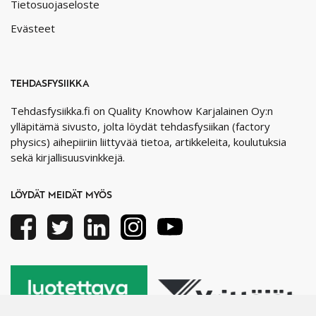
Tietosuojaseloste
Evästeet
TEHDASFYSIIKKA
Tehdasfysiikka.fi on Quality Knowhow Karjalainen Oy:n
ylläpitämä sivusto, jolta löydät tehdasfysiikan (factory
physics) aihepiiriin liittyvää tietoa, artikkeleita, koulutuksia
sekä kirjallisuusvinkkejä.
LÖYDÄT MEIDÄT MYÖS
Facebook
Twitter
Linkedin
Instagram
Youtube