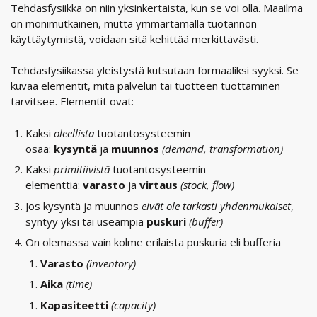
Tehdasfysiikka on niin yksinkertaista, kun se voi olla. Maailma
on monimutkainen, mutta ymmärtämällä tuotannon
käyttäytymistä, voidaan sitä kehittää merkittävästi.
Tehdasfysiikassa yleistystä kutsutaan formaaliksi syyksi. Se
kuvaa elementit, mitä palvelun tai tuotteen tuottaminen
tarvitsee. Elementit ovat:
Kaksi
oleellista
tuotantosysteemin
osaa:
kysyntä
ja
muunnos
(demand, transformation)
Kaksi
primitiivistä
tuotantosysteemin
elementtiä:
varasto
ja
virtaus
(stock, flow)
Jos kysyntä ja muunnos
eivät ole tarkasti yhdenmukaiset
,
syntyy yksi tai useampia
puskuri
(buffer)
On olemassa vain kolme erilaista puskuria eli bufferia
Varasto
(inventory)
Aika
(time)
Kapasiteetti
(capacity)