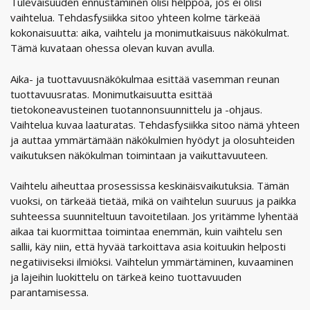
Tulevaisuuden ennustaminen olisi helppoa, jos ei olisi
vaihtelua. Tehdasfysiikka sitoo yhteen kolme tärkeää
kokonaisuutta: aika, vaihtelu ja monimutkaisuus näkökulmat.
Tämä kuvataan ohessa olevan kuvan avulla.
Aika- ja tuottavuusnäkökulmaa esittää vasemman reunan
tuottavuusratas. Monimutkaisuutta esittää
tietokoneavusteinen tuotannonsuunnittelu ja -ohjaus.
Vaihtelua kuvaa laaturatas. Tehdasfysiikka sitoo nämä yhteen
ja auttaa ymmärtämään näkökulmien hyödyt ja olosuhteiden
vaikutuksen näkökulman toimintaan ja vaikuttavuuteen.
Vaihtelu aiheuttaa prosessissa keskinäisvaikutuksia. Tämän
vuoksi, on tärkeää tietää, mikä on vaihtelun suuruus ja paikka
suhteessa suunniteltuun tavoitetilaan. Jos yritämme lyhentää
aikaa tai kuormittaa toimintaa enemmän, kuin vaihtelu sen
sallii, käy niin, että hyvää tarkoittava asia koituukin helposti
negatiiviseksi ilmiöksi. Vaihtelun ymmärtäminen, kuvaaminen
ja lajeihin luokittelu on tärkeä keino tuottavuuden
parantamisessa.