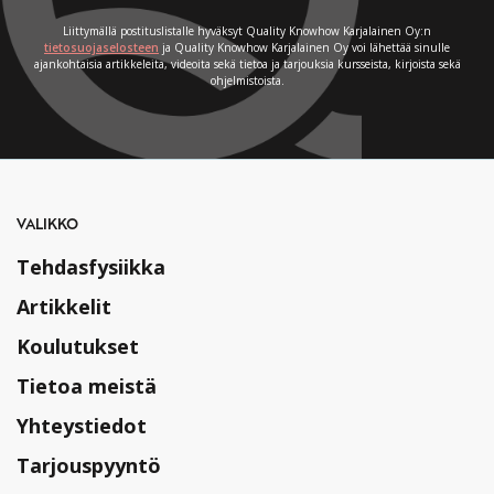
Liittymällä postituslistalle hyväksyt Quality Knowhow Karjalainen Oy:n
tietosuojaselosteen
ja Quality Knowhow Karjalainen Oy voi lähettää sinulle
ajankohtaisia artikkeleita, videoita sekä tietoa ja tarjouksia kursseista, kirjoista sekä
ohjelmistoista.
VALIKKO
Tehdasfysiikka
Artikkelit
Koulutukset
Tietoa meistä
Yhteystiedot
Tarjouspyyntö