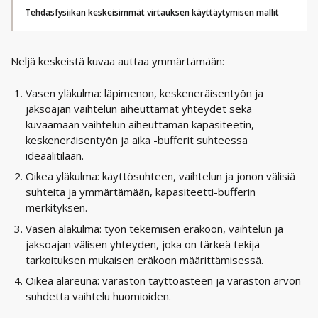
Tehdasfysiikan keskeisimmät virtauksen käyttäytymisen mallit
Neljä keskeistä kuvaa auttaa ymmärtämään:
Vasen yläkulma: läpimenon, keskeneräisentyön ja
jaksoajan vaihtelun aiheuttamat yhteydet sekä
kuvaamaan vaihtelun aiheuttaman kapasiteetin,
keskeneräisentyön ja aika -bufferit suhteessa
ideaalitilaan.
Oikea yläkulma: käyttösuhteen, vaihtelun ja jonon välisiä
suhteita ja ymmärtämään, kapasiteetti-bufferin
merkityksen.
Vasen alakulma: työn tekemisen eräkoon, vaihtelun ja
jaksoajan välisen yhteyden, joka on tärkeä tekijä
tarkoituksen mukaisen eräkoon määrittämisessä.
Oikea alareuna: varaston täyttöasteen ja varaston arvon
suhdetta vaihtelu huomioiden.