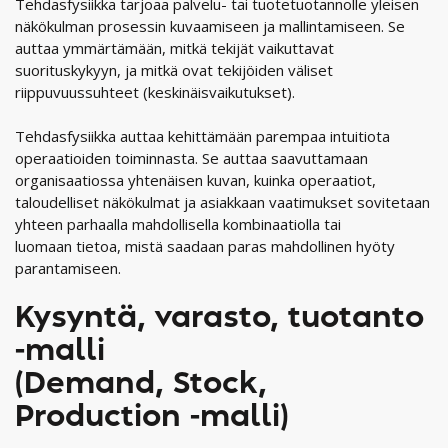
Tehdasfysiikka tarjoaa palvelu- tai tuotetuotannolle yleisen
näkökulman prosessin kuvaamiseen ja mallintamiseen. Se
auttaa ymmärtämään, mitkä tekijät vaikuttavat
suorituskykyyn, ja mitkä ovat tekijöiden väliset
riippuvuussuhteet (keskinäisvaikutukset).
Tehdasfysiikka auttaa kehittämään parempaa intuitiota
operaatioiden toiminnasta. Se auttaa saavuttamaan
organisaatiossa yhtenäisen kuvan, kuinka operaatiot,
taloudelliset näkökulmat ja asiakkaan vaatimukset sovitetaan
yhteen parhaalla mahdollisella kombinaatiolla tai
luomaan tietoa, mistä saadaan paras mahdollinen hyöty
parantamiseen.
Kysyntä, varasto, tuotanto
-malli
(Demand, Stock,
Production -malli)