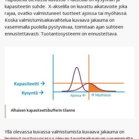
kapasiteetin suhde. X-akselilla on kuvattu aikatavoite joka
rajaa, ovatko valmistuneet tuotteet ajoissa tai myöhässä.
Koska valmistumisaikavaihtelua kuvaava jakauma on
vasemmalla puolella pystyviivaa, toimitaan ajan suhteen
ennustettavasti. Tuotantosysteemi on ennustettava.
Alhaisen kapasiteettibufferin tilanne
Yllä olevassa kuvassa valmistumista kuvaava jakauma on
levinnyt pystysuorassa olevan tavoiteaikaviivan vasemmalta