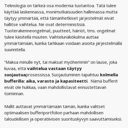
Teknologia on tärkeä osa modernia tuotantoa. Tätä tulee
käyttää laskennassa, monimutkaisuuden hallinnassa mutta
täytyy ymmärtää, että tämänhetkiset järjestelmät eivät
hallitse vaihtelua. Ne ovat deterministisiä.
Tuoterakenneongelmat, puutteet, häiriöt, tms. ongelmat
tulee käsitellä muuten. Vaihtelunäkökulma auttaa
ymmärtämään, kuinka tarkkaan voidaan asioita järjestelmällä
suunnitella.
”Maksa minulle nyt, tai maksat myöhemmin” on lause, joka
kuvaa, että
vaihtelua vastaan täytyy
suojautua
prosessissa. Suojautuminen tapahtuu
kolmella
bufferilla: aika, varasto ja kapasiteetti
. Nämä bufferit
eivät ole hukkaa, vaan mahdollistavat ennustettavan
toiminnan.
Mallit auttavat ymmärtämään tämän, kuinka valitset
optimaalisen bufferiportfolion parhaan mahdollisen
taloudellisen ja operatiivisen suorituskyvyn saavuttamiseksi.