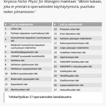
Kirjassa
Factor Physic for Managers
mainitaan: ”älköön kukaan,
joka ei ymmärrä operaatioiden käyttäytymistä, puuttuko
niiden johtamiseen.”
Tehdasfysiikan 27 operaatioiden lainalaisuutta