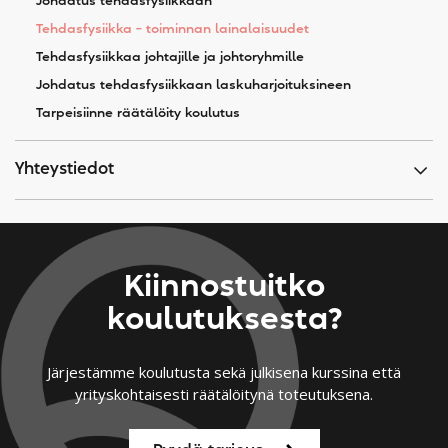
Johdatus tehdasfysiikkaan
Tehdasfysiikka – toiminnan lainalaisuudet
Tehdasfysiikkaa johtajille ja johtoryhmille
Johdatus tehdasfysiikkaan laskuharjoituksineen
Tarpeisiinne räätälöity koulutus
Yhteystiedot
Kiinnostuitko
koulutuksesta?
Järjestämme koulutusta sekä julkisena kurssina että
yrityskohtaisesti räätälöitynä toteutuksena.