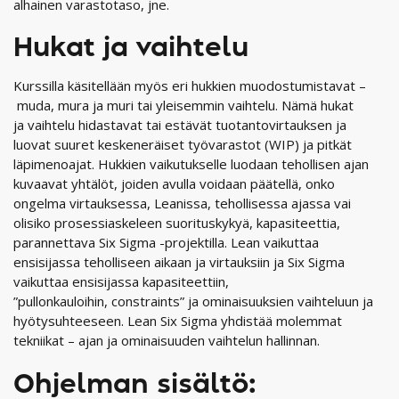
alhainen varastotaso, jne.
Hukat ja vaihtelu
Kurssilla käsitellään myös eri hukkien muodostumistavat –
muda, mura ja muri tai yleisemmin vaihtelu. Nämä hukat
ja vaihtelu hidastavat tai estävät tuotantovirtauksen ja
luovat suuret keskeneräiset työvarastot (WIP) ja pitkät
läpimenoajat. Hukkien vaikutukselle luodaan tehollisen ajan
kuvaavat yhtälöt, joiden avulla voidaan päätellä, onko
ongelma virtauksessa, Leanissa, tehollisessa ajassa vai
olisiko prosessiaskeleen suorituskykyä, kapasiteettia,
parannettava Six Sigma -projektilla. Lean vaikuttaa
ensisijassa teholliseen aikaan ja virtauksiin ja Six Sigma
vaikuttaa ensisijassa kapasiteettiin,
”pullonkauloihin, constraints” ja ominaisuuksien vaihteluun ja
hyötysuhteeseen. Lean Six Sigma yhdistää molemmat
tekniikat – ajan ja ominaisuuden vaihtelun hallinnan.
Ohjelman sisältö: