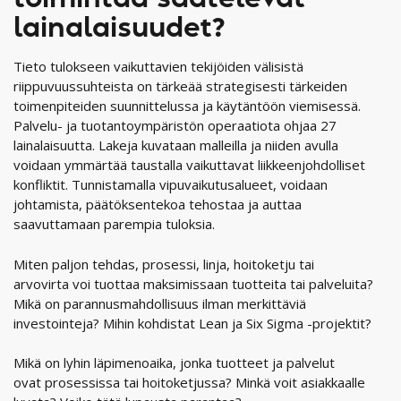
lainalaisuudet?
Tieto tulokseen vaikuttavien tekijöiden välisistä
riippuvuussuhteista on tärkeää strategisesti tärkeiden
toimenpiteiden suunnittelussa ja käytäntöön viemisessä.
Palvelu- ja tuotantoympäristön operaatiota ohjaa 27
lainalaisuutta. Lakeja kuvataan malleilla ja niiden avulla
voidaan ymmärtää taustalla vaikuttavat liikkeenjohdolliset
konfliktit. Tunnistamalla vipuvaikutusalueet, voidaan
johtamista, päätöksentekoa tehostaa ja auttaa
saavuttamaan parempia tuloksia.
Miten paljon tehdas, prosessi, linja, hoitoketju tai
arvovirta voi tuottaa maksimissaan tuotteita tai palveluita?
Mikä on parannusmahdollisuus ilman merkittäviä
investointeja? Mihin kohdistat Lean ja Six Sigma -projektit?
Mikä on lyhin läpimenoaika, jonka tuotteet ja palvelut
ovat prosessissa tai hoitoketjussa? Minkä voit asiakkaalle