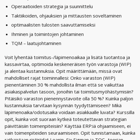
Operaatioiden strategia ja suunnittelu
Taktiikoiden, ohjauksien ja mittausten soveltaminen
optimaalisten tulosten saavuttamiseksi
Ihminen ja toimintojen johtaminen
TQM – laatujohtaminen
Voit lyhentää toimitus-/läpimenoaikaa ja lisätä tuotantoa ja
kassavirtaa, optimoida keskeneräisen työn varastoja (WIP)
ja alentaa kustannuksia. Opit määrittämään, missä ovat
mahdolliset rajat toiminnallesi: Onko varaston (WIP)
pienentäminen 30 % mahdollista ilman että se vaikuttaa
asiakaspalvelun tasoon, jonoihin tai toimitusmyöhästymisiin?
Pitäisikö varaston pienennystavoite olla 50 %? Kuinka paljon
kustannuksia tarvitaan kysynnän tyydyttämiseen? Mikä
läpimenoaika/odotusaika voidaan asiakkaalle luvata? Kurssilla
opit, kuinka voit suoraan kytkeä toteutettavan strategian
päivittäisiin toimenpiteisiin? Käyttää ERP:iä ohjaamiseen, ei
vain toimenpiteiden seuraamiseen. Opit tunnistamaan, kuinka
ratkaistaan ristiriidat Leanin, Six Sigman ja TOC -teorian