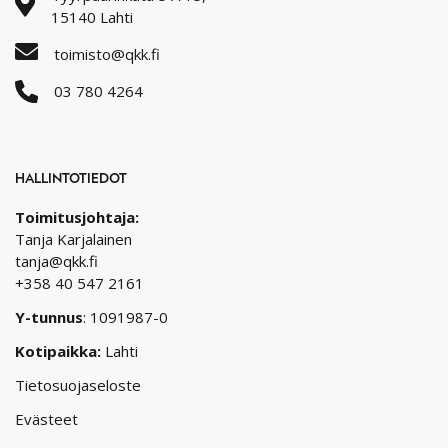
15140 Lahti
toimisto@qkk.fi
03 780 4264
HALLINTOTIEDOT
Toimitusjohtaja:
Tanja Karjalainen
tanja@qkk.fi
+358 40 547 2161
Y-tunnus
: 1091987-0
Kotipaikka:
Lahti
Tietosuojaseloste
Evästeet