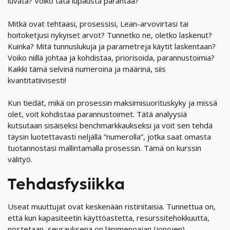
luvata? Voiko tätä lupausta parantaa?
Mitkä ovat tehtaasi, prosessisi, Lean-arvovirtasi tai
hoitoketjusi nykyiset arvot? Tunnetko ne, oletko laskenut?
Kuinka? Mitä tunnuslukuja ja parametreja käytit laskentaan?
Voiko niillä johtaa ja kohdistaa, priorisoida, parannustoimia?
Kaikki tämä selvinä numeroina ja määrinä, siis
kvantitatiivisesti!
Kun tiedät, mikä on prosessin maksimisuorituskyky ja missä
olet, voit kohdistaa parannustoimet. Tätä analyysiä
kutsutaan sisäiseksi benchmarkkaukseksi ja voit sen tehdä
täysin luotettavasti neljällä ”numerolla”, jotka saat omasta
tuotannostasi mallintamalla prosessin. Tämä on kurssin
välityö.
Tehdasfysiikka
Useat muuttujat ovat keskenään ristiriitaisia. Tunnettua on,
että kun kapasiteetin käyttöastetta, resurssitehokkuutta,
nostetaan, seurauksena on läpimenoajan (jonojen)