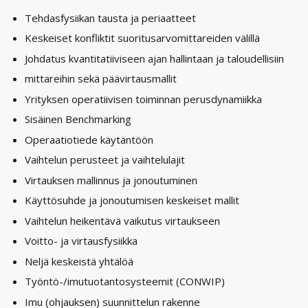
Tehdasfysiikan tausta ja periaatteet
Keskeiset konfliktit suoritusarvomittareiden välillä
Johdatus kvantitatiiviseen ajan hallintaan ja taloudellisiin
mittareihin sekä päävirtausmallit
Yrityksen operatiivisen toiminnan perusdynamiikka
Sisäinen Benchmarking
Operaatiotiede käytäntöön
Vaihtelun perusteet ja vaihtelulajit
Virtauksen mallinnus ja jonoutuminen
Käyttösuhde ja jonoutumisen keskeiset mallit
Vaihtelun heikentävä vaikutus virtaukseen
Voitto- ja virtausfysiikka
Neljä keskeistä yhtälöä
Työntö-/imutuotantosysteemit (CONWIP)
Imu (ohjauksen) suunnittelun rakenne