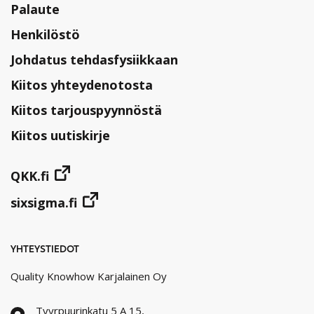
Palaute
Henkilöstö
Johdatus tehdasfysiikkaan
Kiitos yhteydenotosta
Kiitos tarjouspyynnöstä
Kiitos uutiskirje
QKK.fi
sixsigma.fi
YHTEYSTIEDOT
Quality Knowhow Karjalainen Oy
Tyyrpuurinkatu 5 A 15,