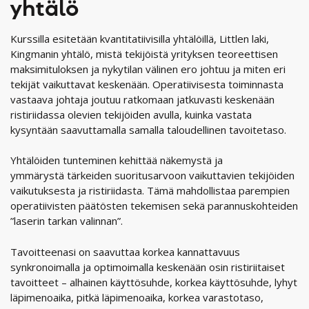
yhtälö
Kurssilla esitetään kvantitatiivisilla yhtälöillä, Littlen laki,
Kingmanin yhtälö, mistä tekijöistä yrityksen teoreettisen
maksimituloksen ja nykytilan välinen ero johtuu ja miten eri
tekijät vaikuttavat keskenään. Operatiivisesta toiminnasta
vastaava johtaja joutuu ratkomaan jatkuvasti keskenään
ristiriidassa olevien tekijöiden avulla, kuinka vastata
kysyntään saavuttamalla samalla taloudellinen tavoitetaso.
Yhtälöiden tunteminen kehittää näkemystä ja
ymmärystä tärkeiden suoritusarvoon vaikuttavien tekijöiden
vaikutuksesta ja ristiriidasta. Tämä mahdollistaa parempien
operatiivisten päätösten tekemisen sekä parannuskohteiden
”laserin tarkan valinnan”.
Tavoitteenasi on saavuttaa korkea kannattavuus
synkronoimalla ja optimoimalla keskenään osin ristiriitaiset
tavoitteet – alhainen käyttösuhde, korkea käyttösuhde, lyhyt
läpimenoaika, pitkä läpimenoaika, korkea varastotaso,