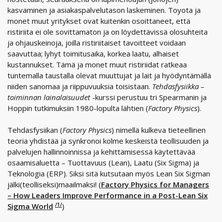
kasvaminen ja asiakaspalvelutason laskeminen. Toyota ja
monet muut yritykset ovat kuitenkin osoittaneet, että
ristiriita ei ole sovittamaton ja on löydettävissä olosuhteita
ja ohjauskeinoja, joilla ristiriitaiset tavoitteet voidaan
saavuttaa; lyhyt toimitusaika, korkea laatu, alhaiset
kustannukset. Tämä ja monet muut ristiriidat ratkeaa
tuntemalla taustalla olevat muuttujat ja lait ja hyödyntämällä
niiden sanomaa ja riippuvuuksia toisistaan.
Tehdasfysiikka –
toiminnan lainalaisuudet
-kurssi perustuu tri Spearmanin ja
Hoppin tutkimuksiin 1980-lopulta lähtien (
Factory Physics
).
Tehdasfysiikan (
Factory Physics
) nimellä kulkeva tieteellinen
teoria yhdistää ja synkronoi kolme keskeistä teollisuuden ja
palvelujen hallinnoinnissa ja kehittämisessä käytettävää
osaamisaluetta – Tuottavuus (Lean), Laatu (Six Sigma) ja
Teknologia (ERP). Siksi sitä kutsutaan myös Lean Six Sigman
jälki(teolliseksi)maailmaksi! (
Factory Physics for Managers
– How Leaders Improve Performance in a Post-Lean Six
/1/
Sigma World
)