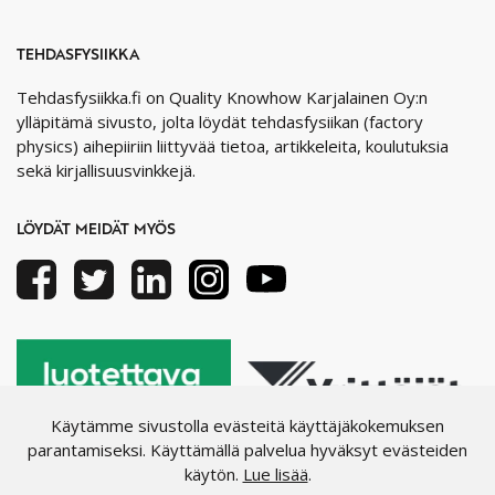
TEHDASFYSIIKKA
Tehdasfysiikka.fi on Quality Knowhow Karjalainen Oy:n
ylläpitämä sivusto, jolta löydät tehdasfysiikan (factory
physics) aihepiiriin liittyvää tietoa, artikkeleita, koulutuksia
sekä kirjallisuusvinkkejä.
LÖYDÄT MEIDÄT MYÖS
Facebook
Twitter
Linkedin
Instagram
Youtube
Käytämme sivustolla evästeitä käyttäjäkokemuksen
parantamiseksi. Käyttämällä palvelua hyväksyt evästeiden
käytön.
Lue lisää
.