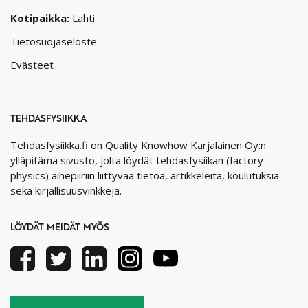
Kotipaikka:
Lahti
Tietosuojaseloste
Evästeet
TEHDASFYSIIKKA
Tehdasfysiikka.fi on Quality Knowhow Karjalainen Oy:n
ylläpitämä sivusto, jolta löydät tehdasfysiikan (factory
physics) aihepiiriin liittyvää tietoa, artikkeleita, koulutuksia
sekä kirjallisuusvinkkejä.
LÖYDÄT MEIDÄT MYÖS
Facebook
Twitter
Linkedin
Instagram
Youtube