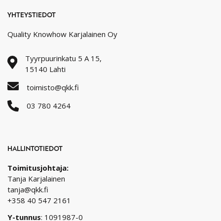
YHTEYSTIEDOT
Quality Knowhow Karjalainen Oy
Tyyrpuurinkatu 5 A 15,
15140 Lahti
toimisto@qkk.fi
03 780 4264
HALLINTOTIEDOT
Toimitusjohtaja:
Tanja Karjalainen
tanja@qkk.fi
+358 40 547 2161
Y-tunnus
: 1091987-0