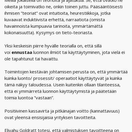
Meillä jokaisella on teorioita ja ajatuksia. Se, että ovatko ne
oikeita ja toimivatko ne, onkin toinen juttu. Pääsääntöisesti
ihmisen ”teoriat” ovat intuitioita, heurestiikkoja, jotka
kuvaavat induktiivista erhettä, narraatiota (omista
havainnoista kumpuavia tarinoita, ymmärtämättä
kokonaisuutta). Kysymys on tieto-teoriasta.
Yksi keskeisin piirre hyvälle teorialla on, että sillä
voi
ennustaa
luonnon ilmiöt tai käyttäytyminen, jota vielä ei
ole tapahtunut tai havaittu.
Toimintojen kestävän johtamisen perusta on, että ymmärtää
kuinka luonto/ prosessit/ operaatiot käyttäytyvät ja kuinka
tämä näkyy taloudessa. Usein kuitenkin ollaan tilanteessa,
että ei ymmärretä luonnon käyttäytymistä ja päätetään
toimia luontoa ”vastaan”.
Positiivinen kassavirta ja pitkänajan voitto (kannattavuus)
ovat yleensä ensisijaisia yrityksen tavoitteita.
Eliyahu Goldratt totesi, että valmistuksen tavoitteena on