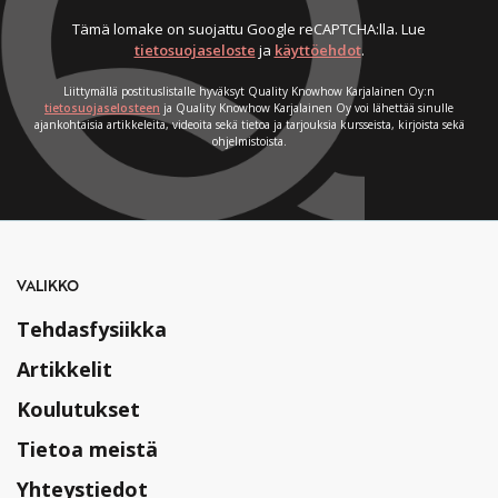
Tämä lomake on suojattu Google reCAPTCHA:lla. Lue
tietosuojaseloste
ja
käyttöehdot
.
Liittymällä postituslistalle hyväksyt Quality Knowhow Karjalainen Oy:n
tietosuojaselosteen
ja Quality Knowhow Karjalainen Oy voi lähettää sinulle
ajankohtaisia artikkeleita, videoita sekä tietoa ja tarjouksia kursseista, kirjoista sekä
ohjelmistoista.
VALIKKO
Tehdasfysiikka
Artikkelit
Koulutukset
Tietoa meistä
Yhteystiedot