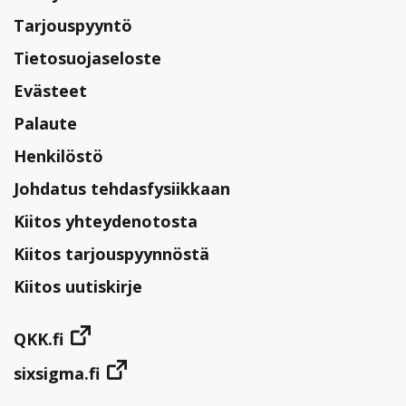
Tarjouspyyntö
Tietosuojaseloste
Evästeet
Palaute
Henkilöstö
Johdatus tehdasfysiikkaan
Kiitos yhteydenotosta
Kiitos tarjouspyynnöstä
Kiitos uutiskirje
QKK.fi
sixsigma.fi