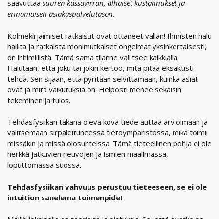
saavuttaa
suuren kassavirran, alhaiset kustannukset ja
erinomaisen asiakaspalvelutason
.
Kolmekirjaimiset ratkaisut ovat ottaneet vallan! Ihmisten halu
hallita ja ratkaista monimutkaiset ongelmat yksinkertaisesti,
on inhimillistä. Tämä sama tilanne vallitsee kaikkialla.
Halutaan, että joku tai jokin kertoo, mitä pitää eksaktisti
tehdä. Sen sijaan, että pyritään selvittämään, kuinka asiat
ovat ja mitä vaikutuksia on. Helposti menee sekaisin
tekeminen ja tulos.
Tehdasfysiikan takana oleva kova tiede auttaa arvioimaan ja
valitsemaan sirpaleituneessa tietoympäristössä, mikä toimii
missäkin ja missä olosuhteissa. Tämä tieteellinen pohja ei ole
herkkä jatkuvien neuvojen ja ismien maailmassa,
loputtomassa suossa.
Tehdasfysiikan vahvuus perustuu tieteeseen, se ei ole
intuition sanelema toimenpide!