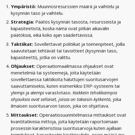
Ympäristö:
Muunnosresurssien määrä ja vaihtelu ja
kysynnän taso ja vaihtelu.
Strategia:
Päätös kysynnän tasosta, resursseista ja
kapasiteetistä, koska nämä ovat pitkän aikavälin
päätöksiä, eikä koko ajan säädettävissä.
Taktiikat:
Sovellettavat politiikat ja toimenpiteet, joilla
saavutetaan tehtävät tai tavoitteet (kysynnän taso,
kapasiteetti), jotka on valittu.
Ohjaukset:
Operaatiomaailmassa ohjaukset ovat
menetelmiä tai systeemejä, joita käytetään
sovellettaessa taktiikoita haluttujen suoritusarvojen
saavuttamiseksi, kuten esimerkiksi ERP-systeemi tai
ylempi ja alempi varastotaso.
Kaikkein tehokkaimpia
ohjauksia ovat sellaiset, joissa on takaisin-kytkentä
, joka
ilmaisen suoritusarvon tason, joka on ohjattava.
Mittaukset:
Operaatiosuunnitelmassa mittaukset ovat
kvantitatiivisia mittoja, joita käytetään raportoimaan
prosessin karakteristisia suoritusarvoja kuten ajallaan
toimitukset, kapasiteetin käyttösuhde, osien määrä jne.