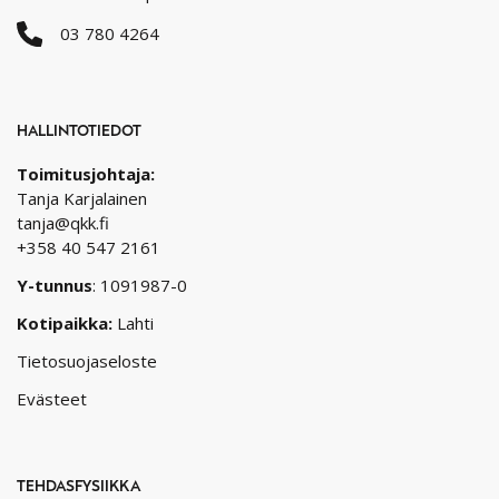
03 780 4264
HALLINTOTIEDOT
Toimitusjohtaja:
Tanja Karjalainen
tanja@qkk.fi
+358 40 547 2161
Y-tunnus
: 1091987-0
Kotipaikka:
Lahti
Tietosuojaseloste
Evästeet
TEHDASFYSIIKKA