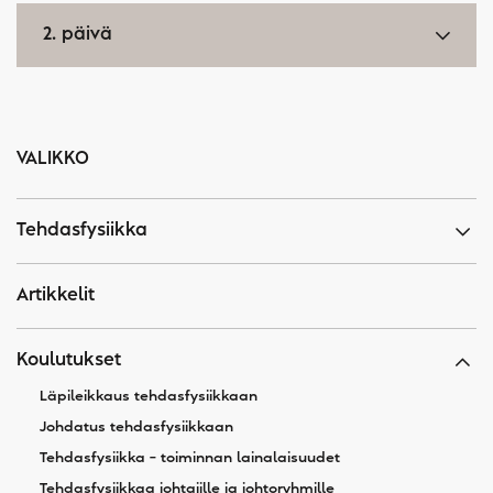
2. päivä
VALIKKO
Tehdasfysiikka
Artikkelit
Koulutukset
Läpileikkaus tehdasfysiikkaan
Johdatus tehdasfysiikkaan
Tehdasfysiikka – toiminnan lainalaisuudet
Tehdasfysiikkaa johtajille ja johtoryhmille