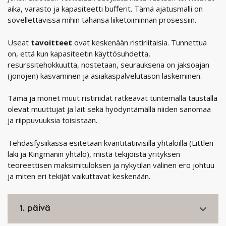
aika, varasto ja kapasiteetti bufferit. Tämä ajatusmalli on
sovellettavissa mihin tahansa liiketoiminnan prosessiin.
Useat
tavoitteet
ovat keskenään ristiriitaisia. Tunnettua
on, että kun kapasiteetin käyttösuhdetta,
resurssitehokkuutta, nostetaan, seurauksena on jaksoajan
(jonojen) kasvaminen ja asiakaspalvelutason laskeminen.
Tämä ja monet muut ristiriidat ratkeavat tuntemalla taustalla
olevat muuttujat ja lait sekä hyödyntämällä niiden sanomaa
ja riippuvuuksia toisistaan.
Tehdasfysiikassa esitetään kvantitatiivisilla yhtälöillä (Littlen
laki ja Kingmanin yhtälö), mistä tekijöistä yrityksen
teoreettisen maksimituloksen ja nykytilan välinen ero johtuu
ja miten eri tekijät vaikuttavat keskenään.
1. päivä