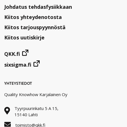
Johdatus tehdasfysiikkaan
Kiitos yhteydenotosta
Kiitos tarjouspyynnöstä
Kiitos uutiskirje
QKK.fi
sixsigma.fi
YHTEYSTIEDOT
Quality Knowhow Karjalainen Oy
Tyyrpuurinkatu 5 A 15,
15140 Lahti
toimisto@qkk.fi