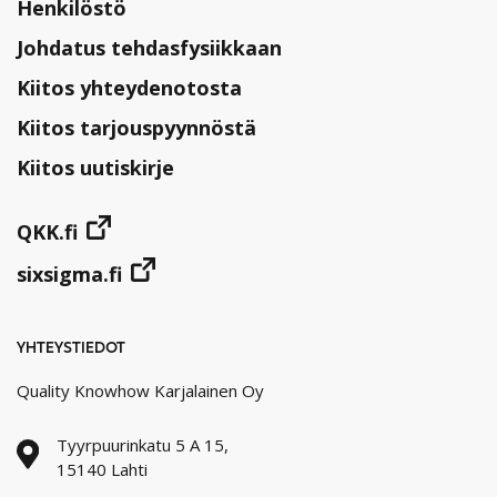
Henkilöstö
Johdatus tehdasfysiikkaan
Kiitos yhteydenotosta
Kiitos tarjouspyynnöstä
Kiitos uutiskirje
QKK.fi
sixsigma.fi
YHTEYSTIEDOT
Quality Knowhow Karjalainen Oy
Tyyrpuurinkatu 5 A 15,
15140 Lahti