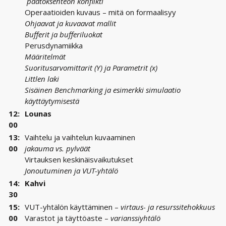
päätöksenteon konflikti
Operaatioiden kuvaus – mitä on formaalisyy
Ohjaavat ja kuvaavat mallit
Bufferit ja bufferiluokat
Perusdynamiikka
Määritelmät
Suoritusarvomittarit (Y) ja Parametrit (x)
Littlen laki
Sisäinen Benchmarking ja esimerkki simulaatio
käyttäytymisestä
12:
Lounas
00
13:
Vaihtelu ja vaihtelun kuvaaminen
00
jakauma vs. pylväät
Virtauksen keskinäisvaikutukset
Jonoutuminen ja VUT-yhtälö
14:
Kahvi
30
15:
VUT-yhtälön käyttäminen –
virtaus- ja resurssitehokkuus
00
Varastot ja täyttöaste –
varianssiyhtälö