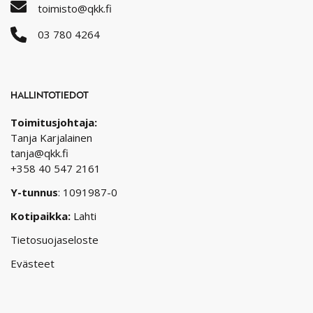
toimisto@qkk.fi
03 780 4264
HALLINTOTIEDOT
Toimitusjohtaja:
Tanja Karjalainen
tanja@qkk.fi
+358 40 547 2161
Y-tunnus
: 1091987-0
Kotipaikka:
Lahti
Tietosuojaseloste
Evästeet