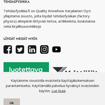
TEHDASFYSIIKKA
Tehdasfysiikka.fi on Quality Knowhow Karjalainen Oy:n
ylläpitämä sivusto, jolta löydät tehdasfysiikan (factory
physics) aihepiiriin liittyvää tietoa, artikkeleita, koulutuksia
sekä kirjallisuusvinkkejä.
LÖYDÄT MEIDÄT MYÖS
Facebook
Twitter
Linkedin
Instagram
Youtube
Käytämme sivustolla evästeitä käyttäjäkokemuksen
parantamiseksi. Käyttämällä palvelua hyväksyt evästeiden
käytön.
Lue lisää
.
Ok